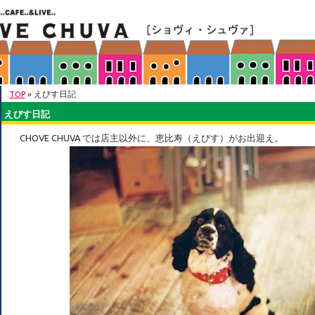
TOP
» えびす日記
えびす日記
CHOVE CHUVA では店主以外に、恵比寿（えびす）がお出迎え。