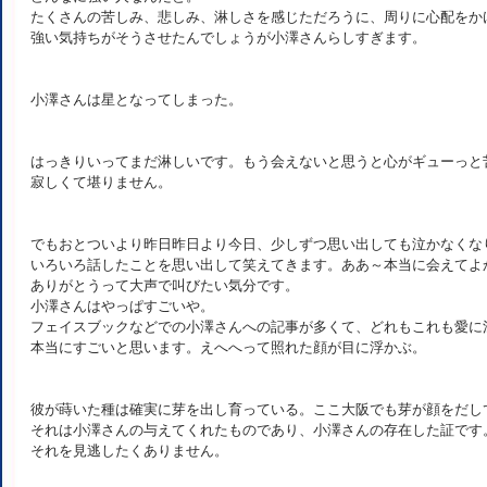
たくさんの苦しみ、悲しみ、淋しさを感じただろうに、周りに心配をか
強い気持ちがそうさせたんでしょうが小澤さんらしすぎます。
小澤さんは星となってしまった。
はっきりいってまだ淋しいです。もう会えないと思うと心がギューっと
寂しくて堪りません。
でもおとついより昨日昨日より今日、少しずつ思い出しても泣かなくな
いろいろ話したことを思い出して笑えてきます。ああ～本当に会えてよ
ありがとうって大声で叫びたい気分です。
小澤さんはやっぱすごいや。
フェイスブックなどでの小澤さんへの記事が多くて、どれもこれも愛に
本当にすごいと思います。えへへって照れた顔が目に浮かぶ。
彼が蒔いた種は確実に芽を出し育っている。ここ大阪でも芽が顔をだし
それは小澤さんの与えてくれたものであり、小澤さんの存在した証です
それを見逃したくありません。