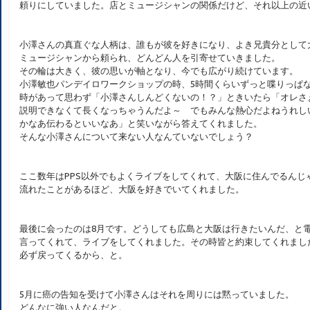
頼りにしていました。店とミュージシャンの関係だけど、それ以上の近
小澤さんの真直ぐな人柄は、誰もが彼を好きになり、よき兄貴分として
ミュージシャンから頼られ、どんどん人を引寄せていきました。
その輪は大きく、彼の思いが軸となり、今でも広がり続けています。
小澤敏也パンデイロワークショップの時、5時間くらいずっと喋りっぱ
時があって思わず「小澤さんしんどくないの！？」ときいたら「オレさ
説明できなくて長くなっちゃうんだよ～ でもみんな熱心だよねうれし
かなあ伝わるといいなあ」と笑いながら答えてくれました。
そんな小澤さんについて来ない人なんていないでしょう？
ここ数年はPPS以外でもよくライブをしてくれて、大阪に住んでるんじ
流れたことがあるほど、大阪を好きでいてくれました。
最後に会ったのは8月です。どうしても広島と大阪は行きたいんだ、と
言ってくれて、ライブをしてくれました。その時皆と約束してくれまし
必ず戻ってくるから、と。
5月に癌の告知を受けて小澤さんはそれを周りには黙っていました。
どんなに強い人なんだと。