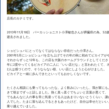
店長のカナミです。
2013年11月18日 パーカッショニスト小澤敏也さんが膵臓癌の為、52
逝去されました。
ショビシュバにとってなくてはならない存在だった小澤さん。
2001年5月にショビシュバを立ち上げてその年の秋に初めてピカイアが
それからずっと12年も、この店を大阪のホームグラウンドとしてくださ
年に2度やってくるピカイアの二人に「いい店だな」と言われたくて、
2人は感づくので、そうならない様、いい店にしようと心がけました。
ピカイアと一緒に歩んできたといってもおかしくないです。
たくさん相談にも乗ってもらったな。よく飲みにいったし、我が家にも
きて朝までずっと話しました。熱く真っ直ぐでちょいと言葉が悪くて、
でもあんなに人の事を常に気遣ってる人はあまりいないとうくらい、謙
人でした。たまに落ち込んでるときもあったけど、自分は幸せだといい
乗り越えていました。